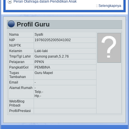
Peran Olahraga dalam Pendidikan Anak
::
Selengkapnya
Profil Guru
Nama
Syafii
NIP
197602052005041002
NUPTK
Kelamin
Laki-laki
Tmp/Tgl Lahir
Gunong panah,5.2.76
Pelajaran
PPKN
Pangkat/Gol
PEMBINA
Tugas
Guru Mapel
Tambahan
Email
-
Alamat Rumah
-
Telp.-
Hp.-
Web/Blog
Pribadi
Profil/Prestasi