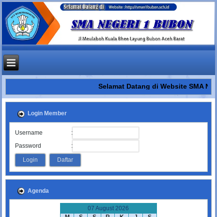
Selamat Datang di Website SMA NE
Login Member
:
Username
:
Password
Agenda
07 August 2026