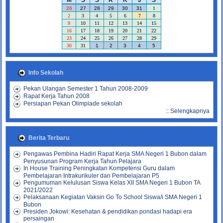
M
S
S
R
K
J
S
26
27
28
29
30
31
1
2
3
4
5
6
7
8
9
10
11
12
13
14
15
16
17
18
19
20
21
22
23
24
25
26
27
28
29
30
31
1
2
3
4
5
Info Sekolah
Pekan Ulangan Semester 1 Tahun 2008-2009
Rapat Kerja Tahun 2008
Persiapan Pekan Olimpiade sekolah
::
Selengkapnya
Berita Terbaru
Pengawas Pembina Hadiri Rapat Kerja SMA Negeri 1 Bubon dalam
Penyusunan Program Kerja Tahun Pelajara
In House Training Peningkatan Kompetensi Guru dalam
Pembelajaran Intrakurikuler dan Pembelajaran P5
Pengumuman Kelulusan Siswa Kelas XII SMA Negeri 1 Bubon TA
2021/2022
Pelaksanaan Kegiatan Vaksin Go To School Siswa/i SMA Negeri 1
Bubon
Presiden Jokowi: Kesehatan & pendidikan pondasi hadapi era
persaingan