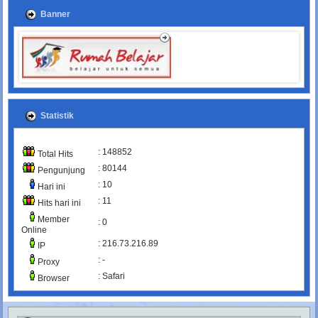
Banner
Statistik
: 148852
Total Hits
: 80144
Pengunjung
: 10
Hari ini
: 11
Hits hari ini
Member
: 0
Online
: 216.73.216.89
IP
: -
Proxy
: Safari
Browser