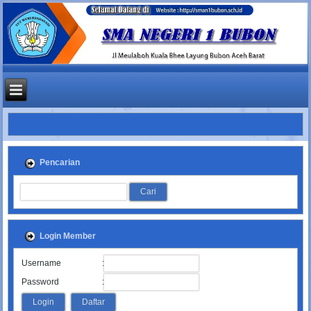
Pencarian
Login Member
:
Username
:
Password