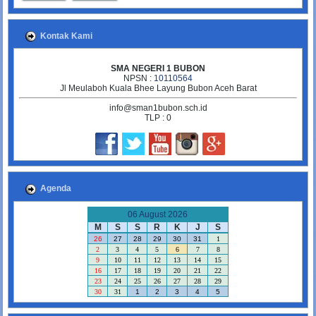
Kontak Kami
SMA NEGERI 1 BUBON
NPSN :
10110564
Jl Meulaboh Kuala Bhee Layung Bubon Aceh Barat
info@sman1bubon.sch.id
TLP : 0
Agenda
06 August 2026
M
S
S
R
K
J
S
26
27
28
29
30
31
1
2
3
4
5
6
7
8
9
10
11
12
13
14
15
16
17
18
19
20
21
22
23
24
25
26
27
28
29
30
31
1
2
3
4
5